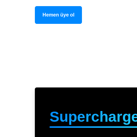
Hemen üye ol
Supercharg