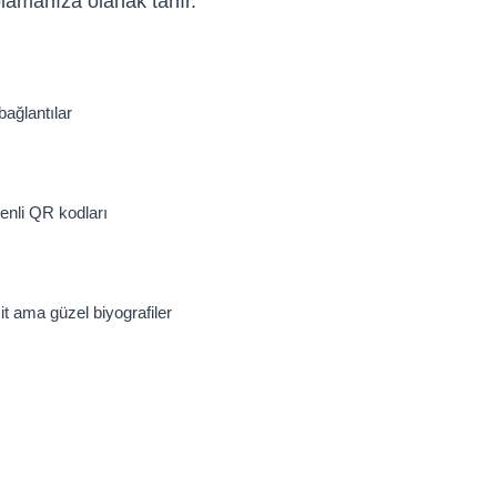
plamanıza olanak tanır.
bağlantılar
venli QR kodları
sit ama güzel biyografiler