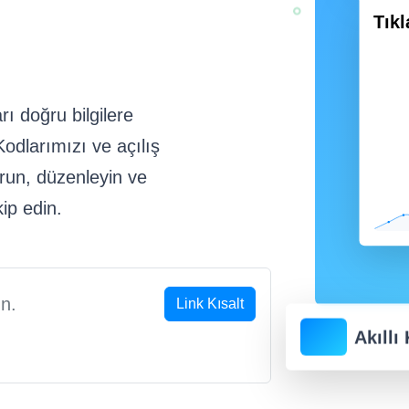
Tık
rı doğru bilgilere
odlarımızı ve açılış
urun, düzenleyin ve
kip edin.
Link Kısalt
Akıllı