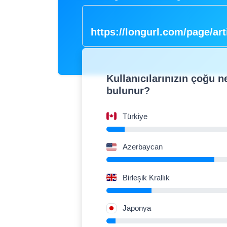
https://longurl.com/page/art
name
|
Kullanıcılarınızın çoğu n
bulunur?
Türkiye
Azerbaycan
Birleşik Krallık
Japonya