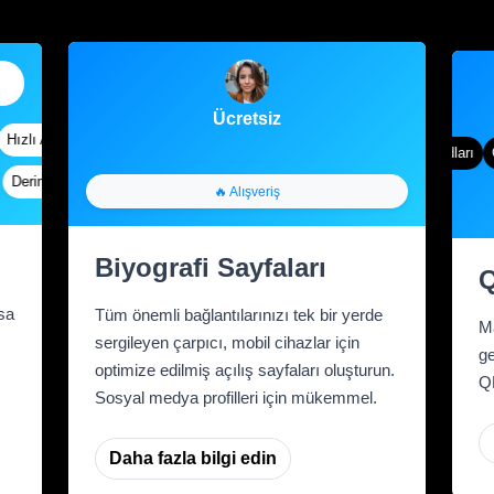
Ücretsiz
ızlı Analizler
Özel Takma Adlar
Gelişmiş hedefleme
Degrade Renk
QR Stilleri
Dinamik QR kodları
Öz
erin Bağlantılar
Özel Parametreler
A/B Testleri
Özel Meta Etiketleri
🔥 Alışveriş
Biyografi Sayfaları
Q
sa
Tüm önemli bağlantılarınızı tek bir yerde
Ma
sergileyen çarpıcı, mobil cihazlar için
ge
optimize edilmiş açılış sayfaları oluşturun.
QR
Sosyal medya profilleri için mükemmel.
Daha fazla bilgi edin