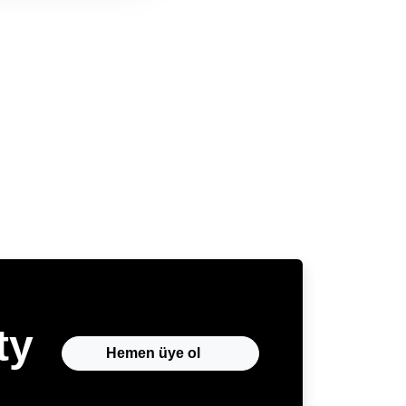
ty
Hemen üye ol