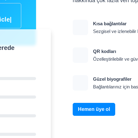
hakkında çok fazla veri to
icle-
Kısa bağlantılar
Sezgisel ve izlenebilir 
erede
QR kodları
Özelleştirilebilir ve gü
Güzel biyografiler
Bağlantılarınız için ba
Hemen üye ol