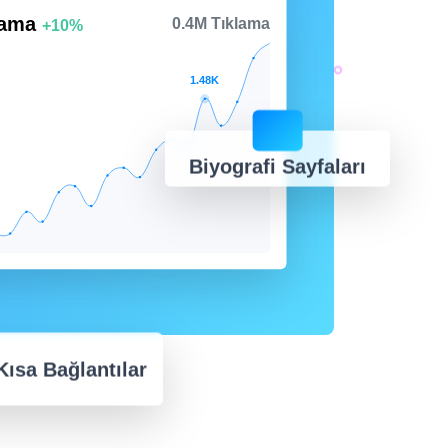
lama
0.4M Tıklama
+10%
1.48K
Biyografi Sayfaları
 Kısa Bağlantılar