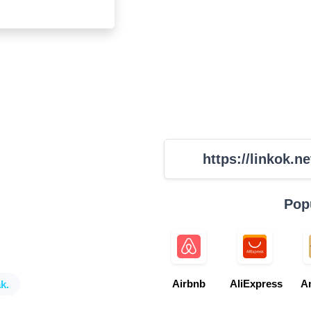
https://linkok.ne
Pop
Airbnb
AliExpress
A
k.