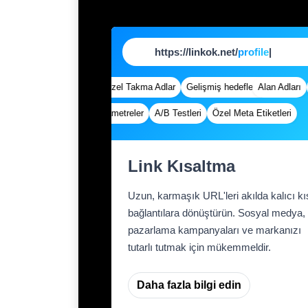
https://linkok.net/
prof
|
dları
Hızlı Analizler
Özel Takma Adlar
Gelişmiş hedefleme
Alan Adları
H
n Bağlantılar
Özel Parametreler
A/B Testleri
Özel Meta Etiketleri
D
Link Kısaltma
Uzun, karmaşık URL'leri akılda kalıcı kı
bağlantılara dönüştürün. Sosyal medya,
pazarlama kampanyaları ve markanızı
tutarlı tutmak için mükemmeldir.
Daha fazla bilgi edin