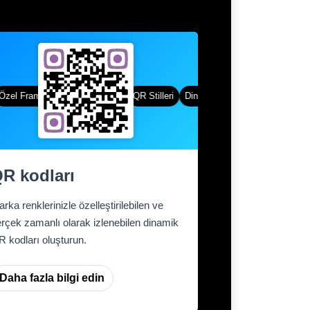
el Frame Sayfaları
Degrade Renk
QR Stilleri
Dinamik QR kodları
Özel Frame
R kodları
rka renklerinizle özelleştirilebilen ve
rçek zamanlı olarak izlenebilen dinamik
 kodları oluşturun.
Daha fazla bilgi edin