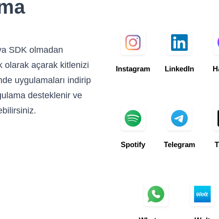
ama
veya SDK olmadan
olarak açarak kitlenizi
Instagram
LinkedIn
H
nde uygulamaları indirip
gulama desteklenir ve
ilirsiniz.
Spotify
Telegram
T